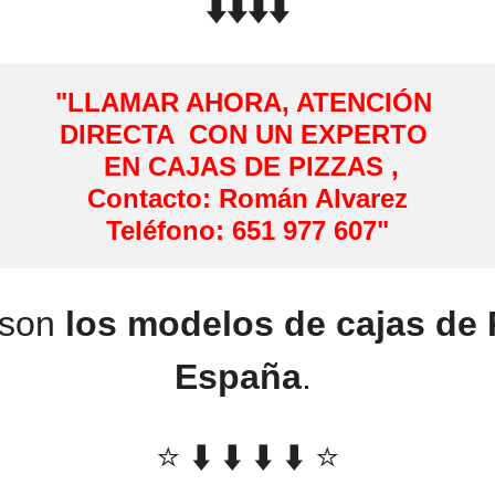
⬇️⬇️⬇️⬇️
"LLAMAR AHORA, ATENCIÓN 

 EN CAJAS DE PIZZAS ,

Contacto: Román Alvarez

Teléfono: 651 977 607"
 son
los modelos de cajas de 
España
.
⭐️ ⬇️ ⬇️ ⬇️ ⬇️ ⭐️