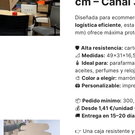
cm – Canal 
Diseñada para ecommer
logística eficiente
, est
mm) ofrece máxima prot
🛡️
Alta resistencia:
cart
📐
Medidas:
49×31×16,
🧴
Ideal para:
parafarmac
aceites, perfumes y relo
🎨
Color a elegir:
marrón 
🖨️
Personalizable:
impre
📦
Pedido mínimo:
300,
💰
Desde 1,41 €/unidad 
🚚
Entrega en 15–20 día
👉 Una caja resistente y