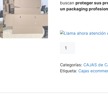
buscan
proteger sus pr
un packaging profesion
Cajas
para
Envíos
49x31x16,5
Categorías:
CAJAS de C
canal
Etiqueta:
Cajas ecomme
3
fuerte
cantidad