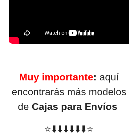
Muy importante
:
aquí
encontrarás más modelos
de
Cajas para Envíos
⭐️⬇️⬇️⬇️⬇️⬇️⬇️⭐️