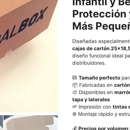
Infantil y 
Protección 
Más Peque
Diseñadas especialmente
cajas de cartón 25×18,
diseño funcional ideal pa
distribuidores.
🧸
Tamaño perfecto
par
📦 Fabricadas en
cartón
🎨 Disponibles en
marró
tapa y laterales
🌱 Impresión con
tintas 
⚙️ Montaje rápido y estr
💰
Precios por volumen
: