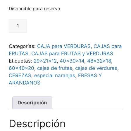
Disponible para reserva
Cajas
para
2
kg
Categorías:
CAJA para VERDURAS
,
CAJAS para
de
FRUTAS
,
CAJAS para FRUTAS y VERDURAS
CEREZAS,
Etiquetas:
29x21x12
,
40x30x14
,
48x32x18
,
FRESAS
60x40x20
,
cajas de frutas
,
cajas de verduras
,
y
CEREZAS
,
especial naranjas
,
FRESAS Y
ARANDANOS
ARANDANOS
cantidad
Descripción
Descripción