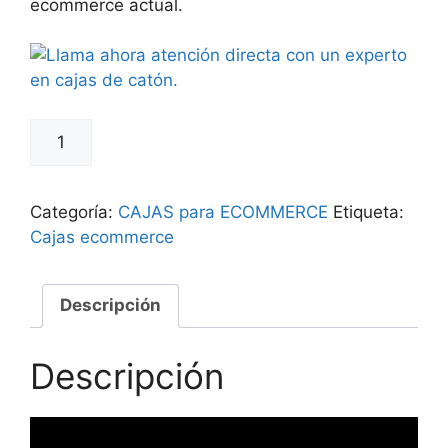
ecommerce actual.
Cajas
para
Ecommerce
40x30x7【DIRECTO
Categoría:
CAJAS para ECOMMERCE
Etiqueta:
FABRICA】
Cajas ecommerce
cantidad
Descripción
Descripción