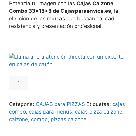
Potencia tu imagen con las
Cajas Calzone
Combo 33×18×8 de Cajasparaenvios.es
, la
elección de las marcas que buscan calidad,
resistencia y presentación profesional.
Cajas
PIZZA
CALZONE
33x18x8
Categoría:
CAJAS para PIZZAS
Etiquetas:
cajas
CAJA
combo
,
cajas para menus
,
cajas pizza calzone
,
COMBO
calzone
,
combo
,
pizzas calzone
cantidad